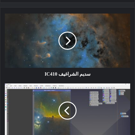
سديم
الشراغيف
IC410
سديم الشراغيف IC410
معالجة
سديم
رأس
الحصان
بالنطاق
الضيق
عبر
Pixinsight