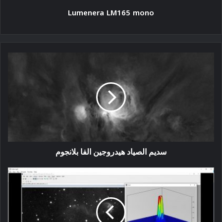
Lumenera LM165 mono
سديم
الصياد
هيدروجين
الفا
بلانجوم
سديم الصياد هيدروجين الفا بلانجوم
شرح
مصطلح
FWHM
للمصورين
والمتخصصين