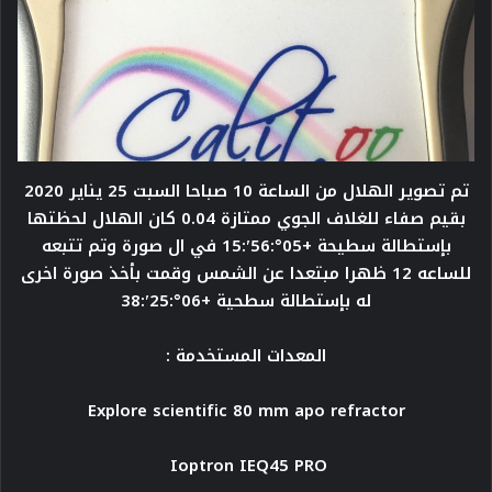
تم تصوير الهلال من الساعة 10 صباحا السبت 25 يناير 2020
بقيم صفاء للغلاف الجوي ممتازة 0.04 كان الهلال لحظتها
بإستطالة سطيحة +05°:56′:15 في ال صورة وتم تتبعه
للساعه 12 ظهرا مبتعدا عن الشمس وقمت بأخذ صورة اخرى
له بإستطالة سطحية +06°:25′:38
المعدات المستخدمة :
Explore scientific 80 mm apo refractor
Ioptron IEQ45 PRO